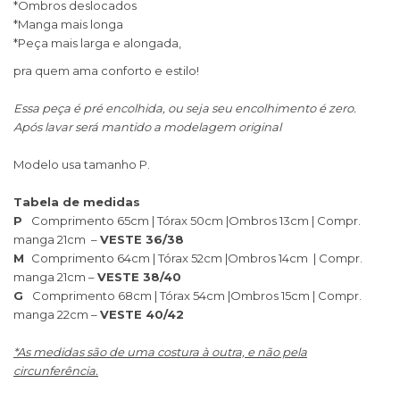
*Ombros deslocados
*Manga mais longa
*Peça mais larga e alongada,
pra quem ama conforto e estilo!
Essa peça é pré encolhida, ou seja seu encolhimento é zero.
Após lavar será mantido a modelagem original
Modelo usa tamanho P.
Tabela de medidas
P
Comprimento 65cm | Tórax 50cm |Ombros 13cm | Compr.
manga 21cm –
VESTE 36/38
M
Comprimento 64cm | Tórax 52cm |Ombros 14cm | Compr.
manga 21cm –
VESTE 38/40
G
Comprimento 68cm | Tórax 54cm |Ombros 15cm | Compr.
manga 22cm –
VESTE 40/42
*As medidas são de uma costura à outra, e não pela
circunferência.