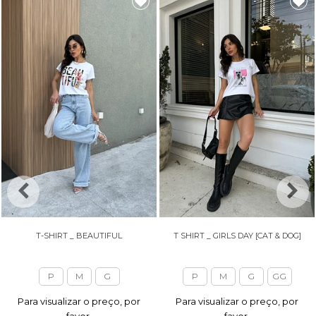
T-SHIRT _ BEAUTIFUL
T SHIRT _ GIRLS DAY [CAT & DOG]
P
M
G
P
M
G
GG
Para visualizar o preço, por
Para visualizar o preço, por
favor,
favor,