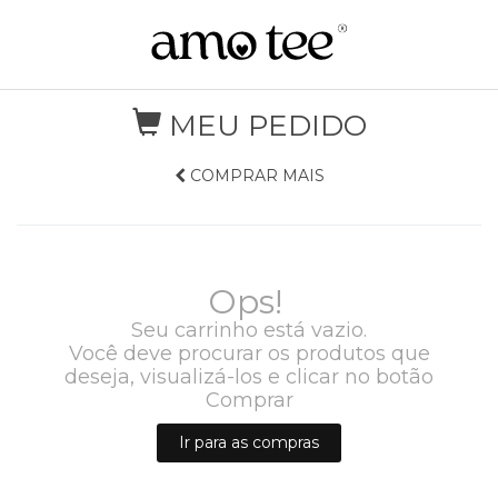
MEU PEDIDO
COMPRAR MAIS
Ops!
Seu carrinho está vazio.
Você deve procurar os produtos que
deseja, visualizá-los e clicar no botão
Comprar
Ir para as compras