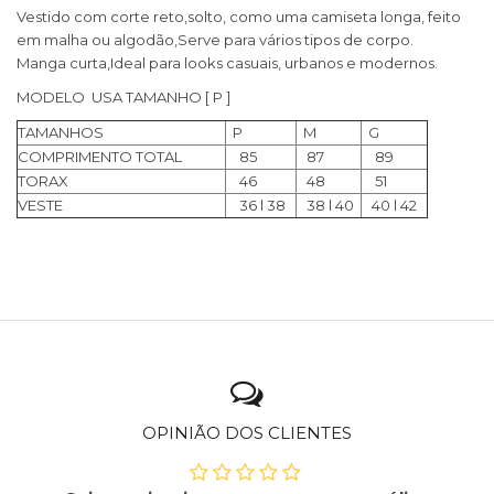
Vestido com corte reto,solto, como uma camiseta longa, feito
em malha ou algodão,Serve para vários tipos de corpo.
Manga curta,Ideal para looks casuais, urbanos e modernos.
MODELO USA TAMANHO [ P ]
TAMANHOS
P
M
G
COMPRIMENTO TOTAL
85
87
89
TORAX
46
48
51
VESTE
36 l 38
38 l 40
40 l 42
OPINIÃO DOS CLIENTES