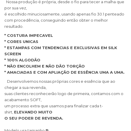
Nossa produção é própria, desde o fio para tecer a malha que
por sua vez,
é escolhido minuciosamente, usando apenas fio 30.1 penteado
com procedência, conseguindo então obter o melhor
resultado.
* COSTURA IMPECAVEL
* CORES UNICAS
* ESTAMPAS COM TENDENCIAS E EXCLUSIVAS EM SILK
SCREEN
* 100% ALGODÃO
* NÃO ENCOLHEM E NÃO DÃO TORÇÃO
* AMACIADAS E COM APLIAÇÃO DE ESSÊNCIA UMA A UMA.
Desenvolvemos nossas próprias cores e essência que ao
chegar a sua revenda,
suas clientes reconhecerão logo de primeira, contamos com o
acabamento SOFT,
um processo extra que usamos para finalizar cada t-
shirt,
ELEVANDO MUITO
O SEU PODER DE REVENDA.
Modelo usa tamanho
P