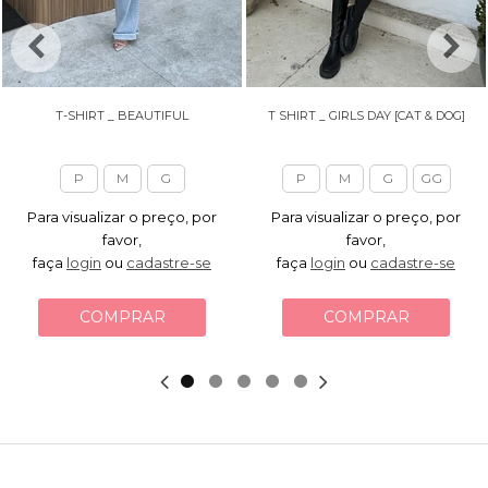
T-SHIRT _ BEAUTIFUL
T SHIRT _ GIRLS DAY [CAT & DOG]
P
M
G
P
M
G
GG
Para visualizar o preço, por
Para visualizar o preço, por
favor,
favor,
faça
login
ou
cadastre-se
faça
login
ou
cadastre-se
COMPRAR
COMPRAR