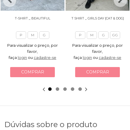
T-SHIRT _ BEAUTIFUL
T SHIRT _ GIRLS DAY [CAT & DOG]
P
M
G
P
M
G
GG
Para visualizar o preço, por
Para visualizar o preço, por
favor,
favor,
faça
login
ou
cadastre-se
faça
login
ou
cadastre-se
COMPRAR
COMPRAR
Dúvidas sobre o produto