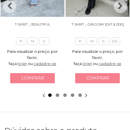
T-SHIRT _ BEAUTIFUL
T SHIRT _ GIRLS DAY [CAT & DOG]
P
M
G
P
M
G
GG
Para visualizar o preço, por
Para visualizar o preço, por
favor,
favor,
faça
login
ou
cadastre-se
faça
login
ou
cadastre-se
COMPRAR
COMPRAR