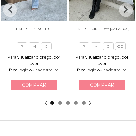
T-SHIRT _ BEAUTIFUL
T SHIRT _ GIRLS DAY [CAT & DOG]
P
M
G
P
M
G
GG
Para visualizar o preço, por
Para visualizar o preço, por
favor,
favor,
faça
login
ou
cadastre-se
faça
login
ou
cadastre-se
COMPRAR
COMPRAR