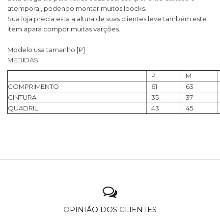
atemporal, podendo montar muitos loocks.
Sua loja precia esta a altura de suas clientes leve também este
item apara compor muitas varções.
Modelo usa tamanho [P]
MEDIDAS
P
M
COMPRIMENTO
61
63
CINTURA
35
37
QUADRIL
43
45
OPINIÃO DOS CLIENTES