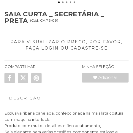
SAIA CURTA _ SECRETÁRIA _
PRETA
(
Cód.
CAPS-09
)
PARA VISUALIZAR O PREÇO, POR FAVOR,
FAÇA
LOGIN
OU
CADASTRE-SE
COMPARTILHAR
MINHA SELEÇÃO
Adicionar
DESCRIÇÃO
Exclusiva ribana canelada, confeccionada na mais lata costura
com maquina interlock.
Produto com muitos detalhes e fino acabamento,
Saia elegante para varias ocasiões, componente estiloso e