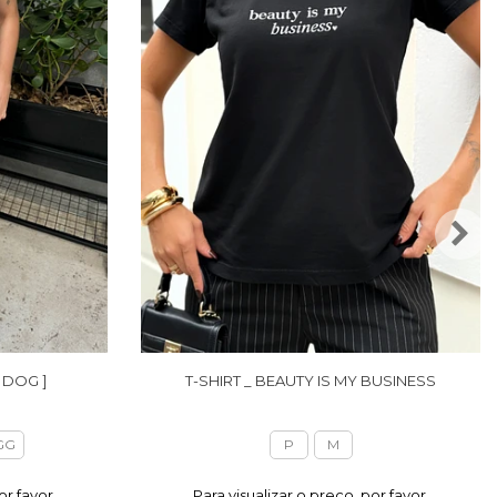
 DOG ]
T-SHIRT _ BEAUTY IS MY BUSINESS
GG
P
M
or favor,
Para visualizar o preço, por favor,