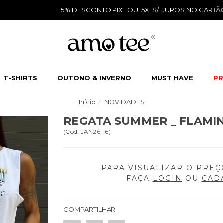
5% DESCONTO PIX OU 5X S/ JUROS NO CARTÃO
T-SHIRTS
OUTONO & INVERNO
MUST HAVE
PR
Início
NOVIDADES
REGATA SUMMER _ FLAMI
(
Cód.
JAN26-16
)
PARA VISUALIZAR O PREÇ
FAÇA
LOGIN
OU
CAD
COMPARTILHAR