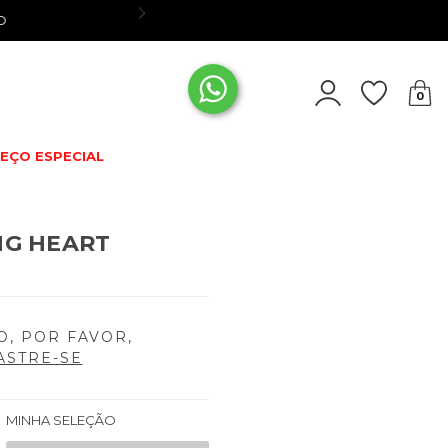
CADASTRE-S
0
EÇO ESPECIAL
NG HEART
O, POR FAVOR,
ASTRE-SE
MINHA SELEÇÃO