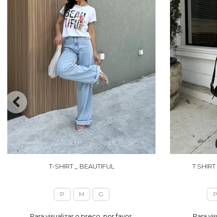
T-SHIRT _ BEAUTIFUL
T SHIRT
P
M
G
Para visualizar o preço, por favor,
Para vis