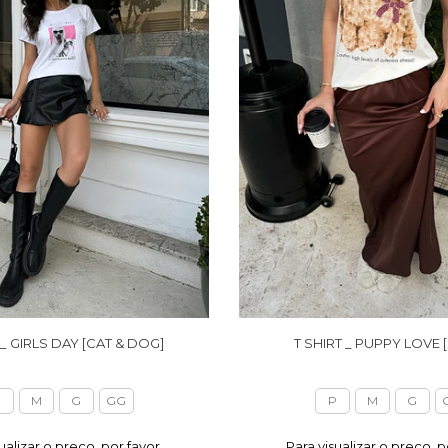
 _ GIRLS DAY [CAT & DOG]
T SHIRT _ PUPPY LOVE [
P
M
G
GG
P
M
G
ualizar o preço, por favor,
Para visualizar o preço, p