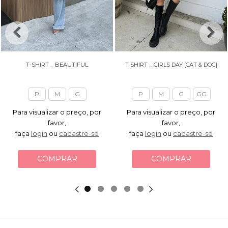
T-SHIRT _ BEAUTIFUL
T SHIRT _ GIRLS DAY [CAT & DOG]
P
M
G
P
M
G
GG
Para visualizar o preço, por
Para visualizar o preço, por
favor,
favor,
faça
login
ou
cadastre-se
faça
login
ou
cadastre-se
COMPRAR
COMPRAR