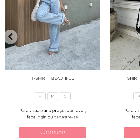
T-SHIRT _ BEAUTIFUL
T SHIRT
P
M
G
Para visualizar o preço, por favor,
Para vis
faça
login
ou
cadastre-se
faç
COMPRAR