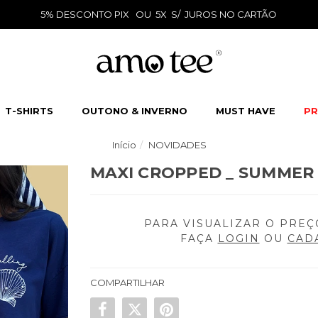
5% DESCONTO PIX OU 5X S/ JUROS NO CARTÃO
T-SHIRTS
OUTONO & INVERNO
MUST HAVE
PR
Início
NOVIDADES
MAXI CROPPED _ SUMMER
PARA VISUALIZAR O PREÇ
FAÇA
LOGIN
OU
CAD
COMPARTILHAR