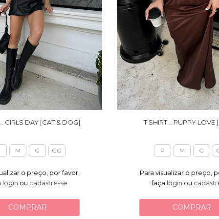
 _ GIRLS DAY [CAT & DOG]
T SHIRT _ PUPPY LOVE [
P
M
G
GG
P
M
G
ualizar o preço, por favor,
Para visualizar o preço, p
a
login
ou
cadastre-se
faça
login
ou
cadastr
COMPRAR
COMPRAR