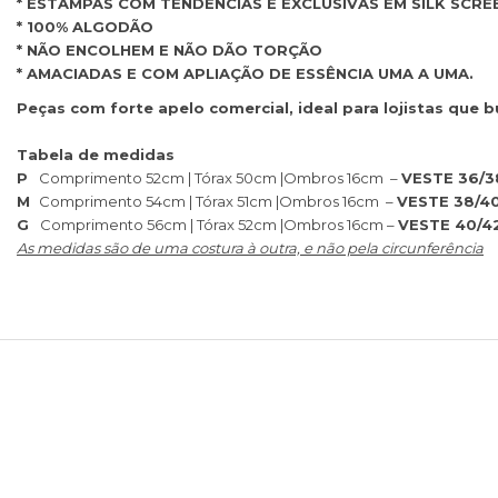
* ESTAMPAS COM TENDENCIAS E EXCLUSIVAS EM SILK SCRE
* 100% ALGODÃO
* NÃO ENCOLHEM E NÃO DÃO TORÇÃO
* AMACIADAS E COM APLIAÇÃO DE ESSÊNCIA UMA A UMA.
Peças com forte apelo comercial, ideal para lojistas que b
Tabela de medidas
P
Comprimento 52cm | Tórax 50cm |Ombros 16cm –
VESTE 36/3
M
Comprimento 54cm | Tórax 51cm |Ombros 16cm –
VESTE 38/4
G
Comprimento 56cm | Tórax 52cm |Ombros 16cm –
VESTE 40/4
As medidas são de uma costura à outra, e não pela circunferência