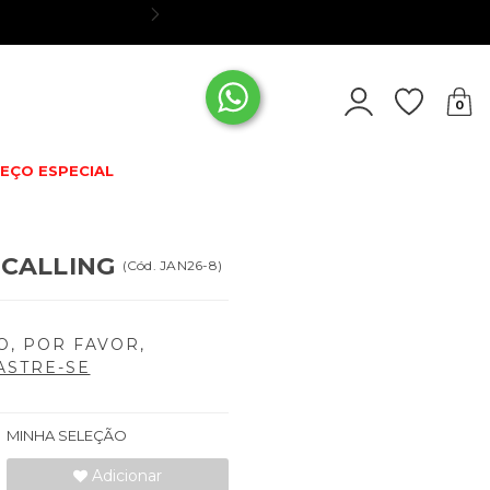
CADASTRE-S
0
EÇO ESPECIAL
 CALLING
(
Cód.
JAN26-8
)
O, POR FAVOR,
ASTRE-SE
MINHA SELEÇÃO
Adicionar