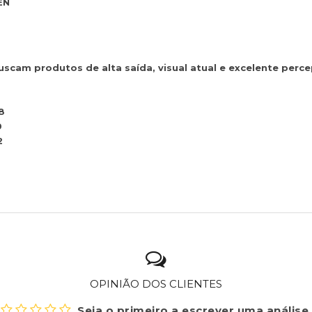
EN
uscam produtos de alta saída, visual atual e excelente perce
8
0
2
OPINIÃO DOS CLIENTES
Seja o primeiro a escrever uma análise