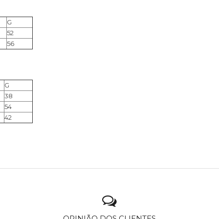
G
52
56
G
38
54
42
OPINIÃO DOS CLIENTES