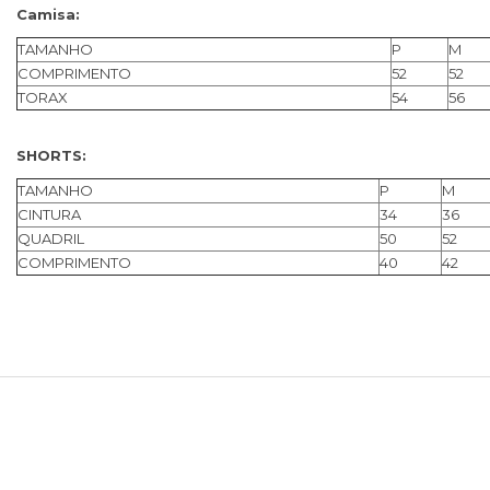
Camisa:
TAMANHO
P
M
COMPRIMENTO
52
52
TORAX
54
56
SHORTS:
TAMANHO
P
M
CINTURA
34
36
QUADRIL
50
52
COMPRIMENTO
40
42