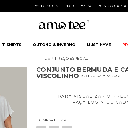
5% DESCONTO PIX OU 5X S/ JUROS NO CARTÃO
T-SHIRTS
OUTONO & INVERNO
MUST HAVE
PR
Início
PREÇO ESPECIAL
CONJUNTO BERMUDA E CA
VISCOLINHO
(
Cód.
CJ-02-BRANCO
)
PARA VISUALIZAR O PREÇ
FAÇA
LOGIN
OU
CAD
COMPARTILHAR