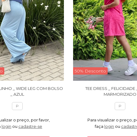
to
50% Desconto
LINHO _ WIDE LEG COM BOLSO
TEE DRESS _ FELICIDADE 
_ AZUL
MARMORIZADO
P
P
ualizar o preço, por favor,
Para visualizar o preço, p
a
login
ou
cadastre-se
faça
login
ou
cadastr