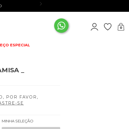
CADASTRE-S
0
EÇO ESPECIAL
MISA _
O, POR FAVOR,
ASTRE-SE
MINHA SELEÇÃO