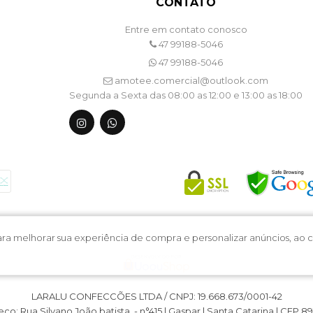
CONTATO
Entre em contato conosco
47 99188-5046
47 99188-5046
amotee.comercial@outlook.com
Segunda a Sexta das 08:00 as 12:00 e 13:00 as 18:00
 para melhorar sua experiência de compra e personalizar anúncios, a
LARALU CONFECCÕES LTDA / CNPJ: 19.668.673/0001-42
ço: Rua Silvano João batista, - n°415 | Gaspar | Santa Catarina | CEP 89