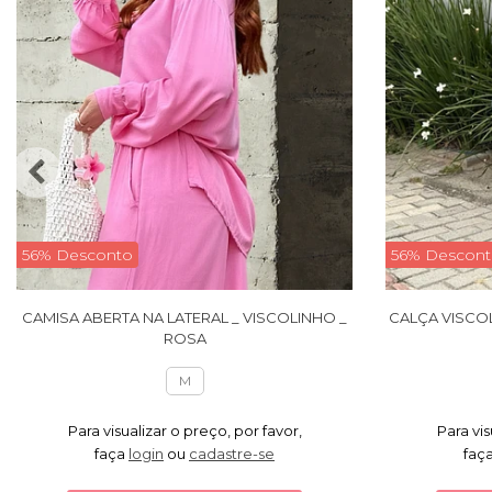
56% Desconto
56% Descon
CAMISA ABERTA NA LATERAL _ VISCOLINHO _
CALÇA VISCO
ROSA
M
Para visualizar o preço, por favor,
Para vis
faça
login
ou
cadastre-se
faç