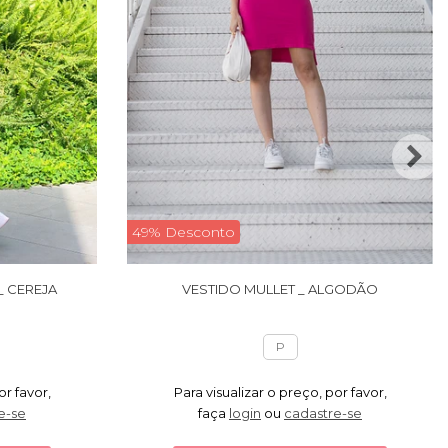
49% Desconto
_ CEREJA
VESTIDO MULLET _ ALGODÃO
P
or favor,
Para visualizar o preço, por favor,
e-se
faça
login
ou
cadastre-se