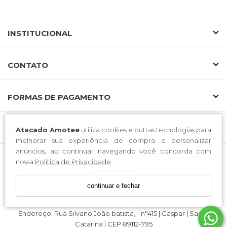
INSTITUCIONAL
CONTATO
FORMAS DE PAGAMENTO
CERTIFICADOS
Atacado Amotee
utiliza cookies e outras tecnologias para
melhorar sua experiência de compra e personalizar
anúncios, ao continuar navegando você concorda com
nossa
Política de Privacidade
.
continuar e fechar
LARALU CONFECCÕES LTDA / CNPJ: 19.668.673/0001-42
Endereço: Rua Silvano João batista, - n°415 | Gaspar | Santa
Catarina | CEP 89112-795